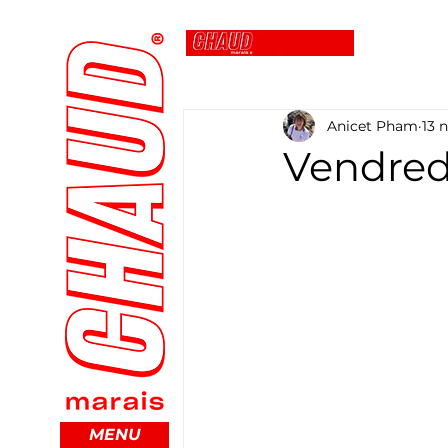
Anicet Pham
13 
Vendredi
MENU