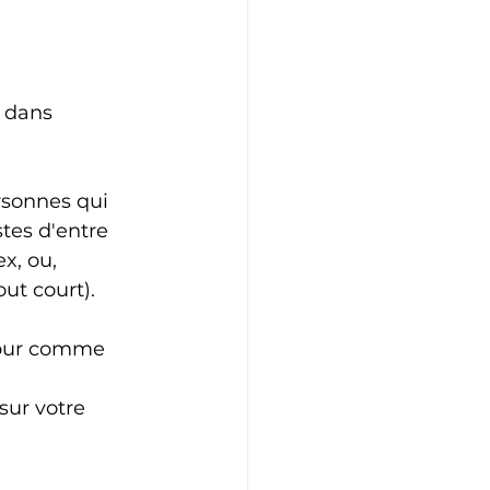
t dans 
rsonnes qui 
tes d'entre 
x, ou, 
ut court). 
jour comme 
sur votre 