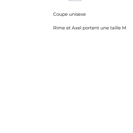
Coupe unisexe
Rime et Axel portent une taille M
Contact
Politique de retour
Mentions légales
Remerciements