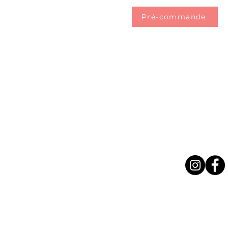
Pré-commande
contact.chaudmarais@gmail.co
06 87 87 01 3