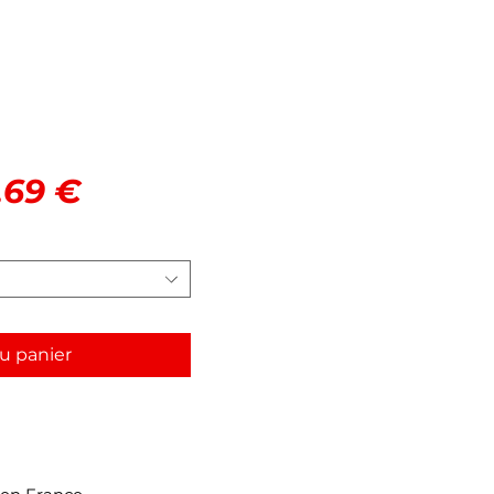
v
x
Prix
,69 €
ginal
promotionnel
u panier